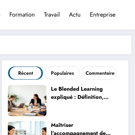
é
Formation
Travail
Actu
Entreprise
Récent
Populaires
Commentaire
Le Blended Learning
expliqué : Définition,
caractéristiques et
avantages pédagogiques
concrets
Maîtriser
l’accompagnement de