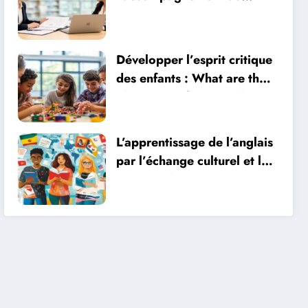
parcours VAE : un atout
pour les professionnels
Développer l’esprit critique
des enfants : What are the
objectives of a manual
activity ?
L’apprentissage de l’anglais
par l’échange culturel et la
vie quotidienne