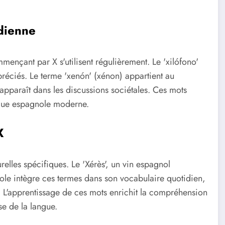
idienne
ençant par X s'utilisent régulièrement. Le 'xilófono'
préciés. Le terme 'xenón' (xénon) appartient au
apparaît dans les discussions sociétales. Ces mots
angue espagnole moderne.
X
urelles spécifiques. Le 'Xérès', un vin espagnol
nole intègre ces termes dans son vocabulaire quotidien,
. L'apprentissage de ces mots enrichit la compréhension
se de la langue.